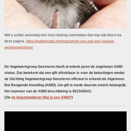
Wilt u echter eenmalig een mooi bedrag overmaken dan kan dat direct via
deze pagina.
https://reddegrutto.nl/product/help-ons-aan-een-nieuwe-
weidevogeldrone/
De Vogelwerkgroep Geesteren heeft al enkele jaren de zogeheten ANBI
status. Dat betekent dat een gift aftrekbaar is voor de belastingen omdat
de Stichting Vogelwerkgroep Geesteren officieel is erkend als Algemeen
Nut Beogende Instelling (ANBI). Uw gift is mede daarom enorm belangrijk.
Het n
ummer van de ANBI beschikking is 801545043.
(Zie
de belastingdienst Wat is een ANBI?
)