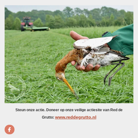
Steun onze actie. Doneer op onze veilige actiesite van Red de
www.reddegrutto.nl
Grutto:
F
a