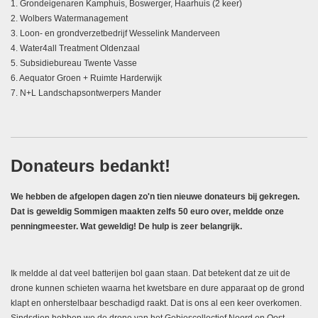
1. Grondeigenaren Kamphuis, Boswerger, Haarhuis (2 keer)
2. Wolbers Watermanagement
3. Loon- en grondverzetbedrijf Wesselink Manderveen
4. Water4all Treatment Oldenzaal
5. Subsidiebureau Twente Vasse
6. Aequator Groen + Ruimte Harderwijk
7. N+L Landschapsontwerpers Mander
Donateurs bedankt!
We hebben de afgelopen dagen zo'n tien nieuwe donateurs bij gekregen.
Dat is geweldig Sommigen maakten zelfs 50 euro over, meldde onze
penningmeester. Wat geweldig! De hulp is zeer belangrijk.
Ik meldde al dat veel batterijen bol gaan staan. Dat betekent dat ze uit de
drone kunnen schieten waarna het kwetsbare en dure apparaat op de grond
klapt en onherstelbaar beschadigd raakt. Dat is ons al een keer overkomen.