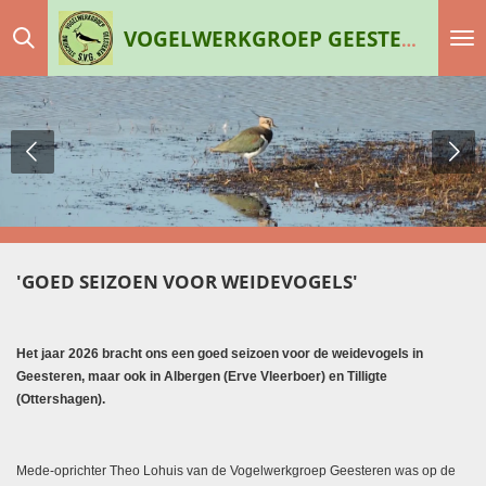
Ga
VOGELWERKGROEP GEESTEREN
direct
naar
de
hoofdinhoud
'GOED SEIZOEN VOOR WEIDEVOGELS'
Het jaar 2026 bracht ons een goed seizoen voor de weidevogels in
Geesteren, maar ook in Albergen (Erve Vleerboer) en Tilligte
(Ottershagen).
Mede-oprichter Theo Lohuis van de Vogelwerkgroep Geesteren was op de