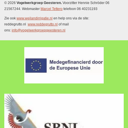
c
© 2026
Vogelwerkgroep Geesteren.
Voorzitter Hennie Schröder 06
e
21567244. Webmaster
Marcel Tettero
telefoon 06 40231193
b
o
o
Zie ook
www.weilandirrigatie.nl
en help ons via de site:
k
reddegrutto.nl
www.reddegrutto.nl
of mail
ons:
info@vogelwerkgroepgeesteren.nl