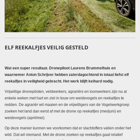
ELF REEKALFJES VEILIG GESTELD
Wat een super resultaat. Dronepiloot Laurens Brummelhuis en
waarnemer Anton Schrijver hebben zaterdagochtend in totaal liefst elf
reekalfjes in veiligheid gebracht. Het werk blijft keihard nodig.
Vrijwillige dronepiloten, veldwerkers, agrariërs en loonwerkers zijn nu al
enkele weken met hart en ziel in touw om weidevogels en reekalfjes te
redden. De agrariër wil maaien en de vrijwilligers van de Vogelwerkgroep
zoeken het land dan eerst af met de drone op reekalfjes (mei/juni) en
weidevogels (april/mei).
Op deze manier kunnen we voorkomen dat er slachtoffers vallen onder het
wild. Dat wil niemand. Met de drone zoeken op reekalfjes gaat relatief