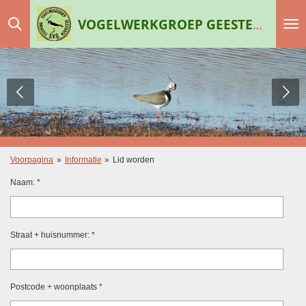
Ga
VOGELWERKGROEP GEESTEREN
direct
naar
de
hoofdinhoud
Voorpagina
»
Informatie
»
Lid worden
Naam: *
Straat + huisnummer: *
Postcode + woonplaats *