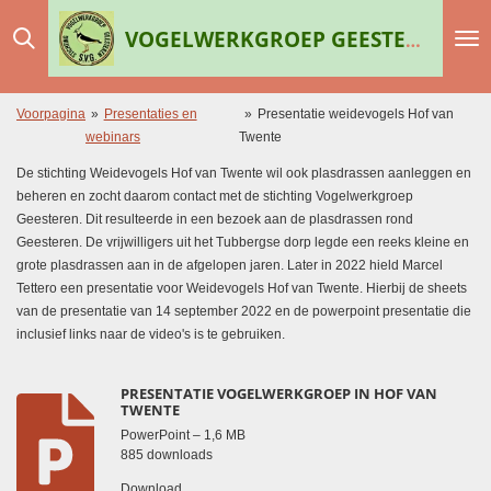
Ga
VOGELWERKGROEP GEESTEREN
direct
naar
de
hoofdinhoud
Voorpagina
»
Presentaties en
»
Presentatie weidevogels Hof van
webinars
Twente
De stichting Weidevogels Hof van Twente wil ook plasdrassen aanleggen en
beheren en zocht daarom contact met de stichting Vogelwerkgroep
Geesteren. Dit resulteerde in een bezoek aan de plasdrassen rond
Geesteren. De vrijwilligers uit het Tubbergse dorp legde een reeks kleine en
grote plasdrassen aan in de afgelopen jaren. Later in 2022 hield Marcel
Tettero een presentatie voor Weidevogels Hof van Twente. Hierbij de sheets
van de presentatie van 14 september 2022 en de powerpoint presentatie die
inclusief links naar de video's is te gebruiken.
PRESENTATIE VOGELWERKGROEP IN HOF VAN
TWENTE
PowerPoint – 1,6 MB
885 downloads
Download