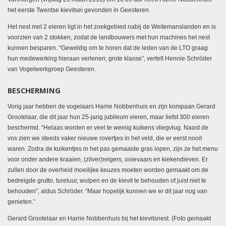
het eerste Twentse kievitsei gevonden in Geesteren.
Het nest met 2 eieren ligt in het zoekgebied nabij de Weitemanslanden en is
voorzien van 2 stokken, zodat de landbouwers met hun machines het nest
kunnen besparen. “Geweldig om te horen dat de leden van de LTO graag
hun medewerking hieraan verlenen; grote klasse”, vertelt Hennie Schröder
van Vogelwerkgroep Geesteren.
BESCHERMING
Vorig jaar hebben de vogelaars Harrie Nobbenhuis en zijn kompaan Gerard
Grootelaar, die dit jaar hun 25-jarig jubileum vieren, maar liefst 300 eieren
beschermd. “Helaas worden er veel te weinig kuikens vliegvlug. Naast de
vos zien we steeds vaker nieuwe rovertjes in het veld, die er eerst nooit
waren. Zodra de kuikentjes in het pas gemaaide gras lopen, zijn ze het menu
voor onder andere kraaien, (zilver)reigers, ooievaars en kiekendieven. Er
zullen door de overheid moeilijke keuzes moeten worden gemaakt om de
bedreigde grutto, tureluur, wulpen en de kievit te behouden of juist niet te
behouden”, aldus Schröder. “Maar hopelijk kunnen we er dit jaar nog van
genieten.”
Gerard Grootelaar en Harrie Nobbenhuis bij het kievitsnest. (Foto gemaakt