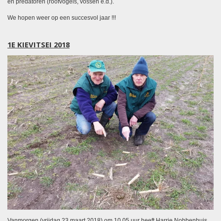
en predatoren (roofvogels, vossen e.d.).
We hopen weer op een succesvol jaar !!!
1E KIEVITSEI 2018
Vanmorgen (vrijdag 23 maart 2018) om 10.05 uur heeft Harrie Nobbenhuis