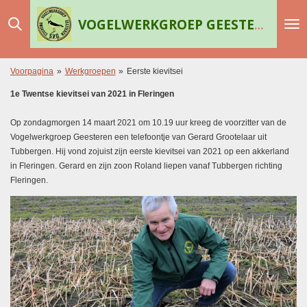
Ga
VOGELWERKGROEP GEESTEREN
direct
naar
de
hoofdinhoud
Voorpagina
»
Werkgroepen
»
Eerste kievitsei
1e Twentse kievitsei van 2021 in Fleringen
Op zondagmorgen 14 maart 2021 om 10.19 uur kreeg de voorzitter van de
Vogelwerkgroep Geesteren een telefoontje van Gerard Grootelaar uit
Tubbergen. Hij vond zojuist zijn eerste kievitsei van 2021 op een akkerland
in Fleringen.
Gerard en zijn zoon Roland liepen vanaf Tubbergen richting
Fleringen.