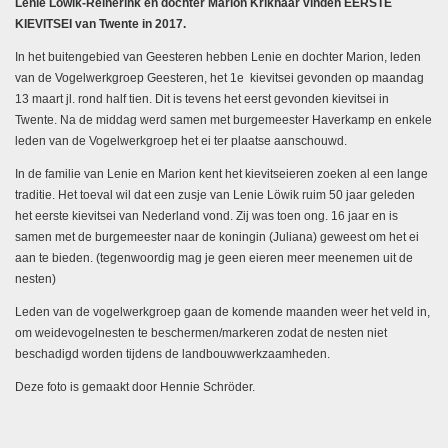
Lenie Löwik-Reinerink en dochter Marion Krikhaar vinden EERSTE
KIEVITSEI van Twente in 2017.
In het buitengebied van Geesteren hebben Lenie en dochter Marion, leden
van de Vogelwerkgroep Geesteren, het 1e kievitsei gevonden op maandag
13 maart jl. rond half tien. Dit is tevens het eerst gevonden kievitsei in
Twente. Na de middag werd samen met burgemeester Haverkamp en enkele
leden van de Vogelwerkgroep het ei ter plaatse aanschouwd.
In de familie van Lenie en Marion kent het kievitseieren zoeken al een lange
traditie. Het toeval wil dat een zusje van Lenie Löwik ruim 50 jaar geleden
het eerste kievitsei van Nederland vond. Zij was toen ong. 16 jaar en is
samen met de burgemeester naar de koningin (Juliana) geweest om het ei
aan te bieden. (tegenwoordig mag je geen eieren meer meenemen uit de
nesten)
Leden van de vogelwerkgroep gaan de komende maanden weer het veld in,
om weidevogelnesten te beschermen/markeren zodat de nesten niet
beschadigd worden tijdens de landbouwwerkzaamheden.
Deze foto is gemaakt door Hennie Schröder.