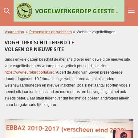
Ga
VOGELWERKGROEP GEESTEREN
direct
naar
de
hoofdinhoud
Voorpagina
»
Presentaties en webinars
»
Webinar vogeltellingen
VOGELTREK SCHITTEREND TE
VOLGEN OP NIEUWE SITE
Sinds enkele dagen beschikt de mensheid over een geweldige nieuwe site
voor vogelliefhebbers waarop de vogeltrek per soort is te zien:
https://www.eurobirdportal.org/
Albert de Jong van Sovon presenteerde
donderdagavond 10 februari in zijn webinar een aantal bijzondere
wetenswaardigheden en nieuwe inzichten, zoals: het aantal soorten vogels
neemt elk jaar toe in ons land en met moeras- en bosvogels gaat het ook
steeds beter. Daar staat tegenover dat het met de boerenlandvogels alleen
maar bergafwaarts lijkt te gaan.