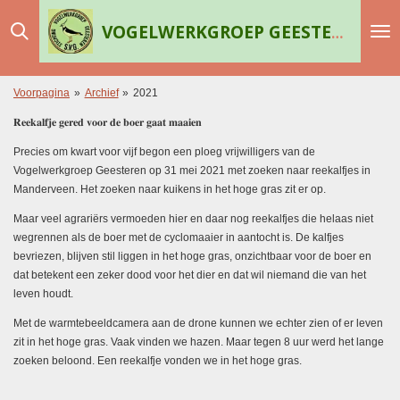
Ga
VOGELWERKGROEP GEESTEREN
direct
naar
de
hoofdinhoud
Voorpagina
»
Archief
»
2021
𝐑𝐞𝐞𝐤𝐚𝐥𝐟𝐣𝐞 𝐠𝐞𝐫𝐞𝐝 𝐯𝐨𝐨𝐫 𝐝𝐞 𝐛𝐨𝐞𝐫 𝐠𝐚𝐚𝐭 𝐦𝐚𝐚𝐢𝐞𝐧
Precies om kwart voor vijf begon een ploeg vrijwilligers van de
Vogelwerkgroep Geesteren op 31 mei 2021 met zoeken naar reekalfjes in
Manderveen. Het zoeken naar kuikens in het hoge gras zit er op.
Maar veel agrariërs vermoeden hier en daar nog reekalfjes die helaas niet
wegrennen als de boer met de cyclomaaier in aantocht is. De kalfjes
bevriezen, blijven stil liggen in het hoge gras, onzichtbaar voor de boer en
dat betekent een zeker dood voor het dier en dat wil niemand die van het
leven houdt.
Met de warmtebeeldcamera aan de drone kunnen we echter zien of er leven
zit in het hoge gras. Vaak vinden we hazen. Maar tegen 8 uur werd het lange
zoeken beloond. Een reekalfje vonden we in het hoge gras.