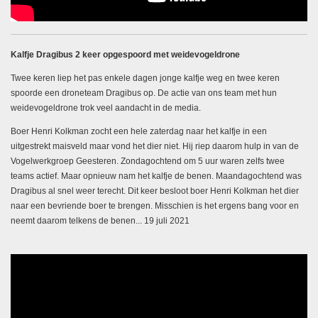
Kalfje Dragibus 2 keer opgespoord met weidevogeldrone
Twee keren liep het pas enkele dagen jonge kalfje weg en twee keren
spoorde een droneteam Dragibus op. De actie van ons team met hun
weidevogeldrone trok veel aandacht in de media.
Boer Henri Kolkman zocht een hele zaterdag naar het kalfje in een
uitgestrekt maisveld maar vond het dier niet. Hij riep daarom hulp in van de
Vogelwerkgroep Geesteren. Zondagochtend om 5 uur waren zelfs twee
teams actief. Maar opnieuw nam het kalfje de benen. Maandagochtend was
Dragibus al snel weer terecht. Dit keer besloot boer Henri Kolkman het dier
naar een bevriende boer te brengen. Misschien is het ergens bang voor en
neemt daarom telkens de benen... 19 juli 2021