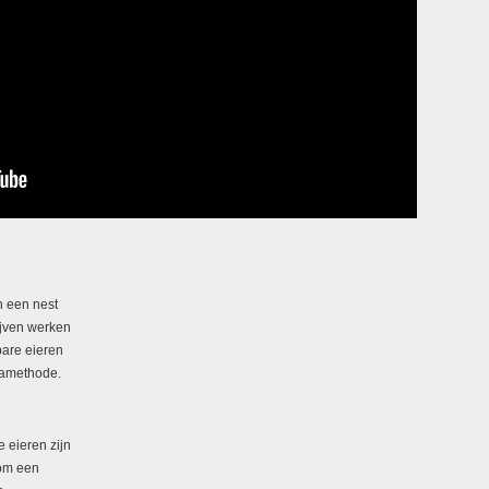
n een nest
ijven werken
bare eieren
mamethode.
 eieren zijn
 om een