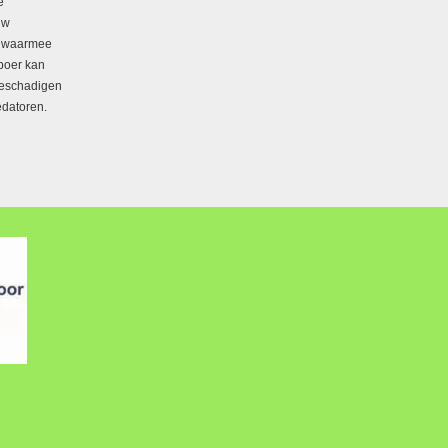
e
uw
e waarmee
 boer kan
beschadigen
edatoren.