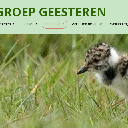
ROEP GEESTEREN
roepen
Archief
Informatie
Actie Red de Grutto
Weilandirri