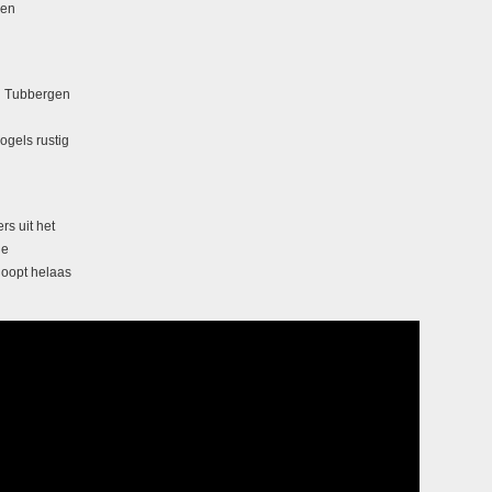
een
in Tubbergen
gels rustig
rs uit het
de
loopt helaas