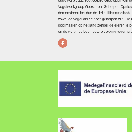
oude wulp gaat, zegt Gerard Grootelaar van d
Vogelwerkgroep Geesteren. Geholpen Opnie
demonstreert het duo de Jelle Hibmamethod
zowel de vogel als de boer geholpen zijn. De
doormaaien op het land zonder de eieren te 
en de wulp heeft een betere dekking tegen pr
F
a
c
e
b
o
o
k