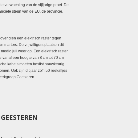
de verwachting van de vijfjarige proef. De
nciële steun van de EU, de provincie,
bovendien een elektrisch raster tegen
 marters. De vrijwilligers plaatsen dit
medio juli weer op. Een elektrisch raster
ie vanaf een hoogte van 8 cm tot 70 cm
sche kabels moeten beslist nauwkeurig
en. Ook zijn dit jaar zo'n 50 reekalfjes
werkgroep Geesteren.
 GEESTEREN