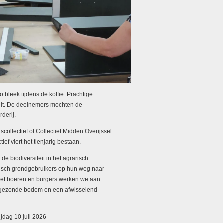
 bleek tijdens de koffie. Prachtige
uit. De deelnemers mochten de
derij.
collectief of Collectief Midden Overijssel
ef viert het tienjarig bestaan.
e biodiversiteit in het agrarisch
arisch grondgebruikers op hun weg naar
et boeren en burgers werken we aan
en gezonde bodem en een afwisselend
ijdag 10 juli 2026