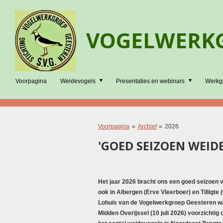
Ga
direct
VOGELWERKG
naar
de
hoofdinhoud
Voorpagina
Weidevogels
Presentaties en webinars
Werkg
Voorpagina
»
Archief
»
2026
'GOED SEIZOEN WEID
Het jaar 2026 bracht ons een goed seizoen 
ook in Albergen (Erve Vleerboer) en Tilligte
Lohuis van de Vogelwerkgroep Geesteren wa
Midden Overijssel (10 juli 2026) voorzichtig 