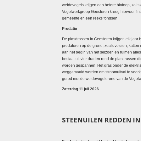
weidevogels krijgen een betere biotoop, zo is 
Vogelwerkgroep Geesteren kreeg hiervoor fina
gemeente en een reeks fondsen.
Predatie
De plasdrassen in Geesteren krijgen elk jaar 
predatoren op de grond, zoals vossen, katten en
aan het begin van het seizoen en ruimen alles 
bestaat uit vier draden rond de plasdrassen d
worden gespannen. Het gras onder de elektri
weggemaaid worden om stroomuitval te voorkom
gered met de weidevogeldrone van de Vogel
Zaterdag 11 juli 2026
STEENUILEN REDDEN IN