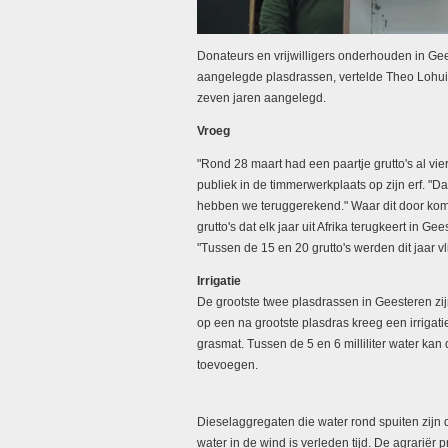
Donateurs en vrijwilligers onderhouden in Gees
aangelegde plasdrassen, vertelde Theo Lohui
zeven jaren aangelegd.
Vroeg
"Rond 28 maart had een paartje grutto's al vier
publiek in de timmerwerkplaats op zijn erf. "Da
hebben we teruggerekend." Waar dit door komt 
grutto's dat elk jaar uit Afrika terugkeert in G
"Tussen de 15 en 20 grutto's werden dit jaar vl
Irrigatie
De grootste twee plasdrassen in Geesteren zijn
op een na grootste plasdras kreeg een irriga
grasmat. Tussen de 5 en 6 milliliter water kan
toevoegen.
Dieselaggregaten die water rond spuiten zijn 
water in de wind is verleden tijd. De agrariër p