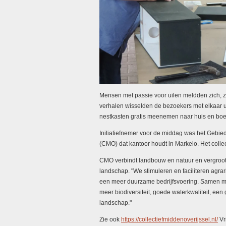
Mensen met passie voor uilen meldden zich, zo
verhalen wisselden de bezoekers met elkaar 
nestkasten gratis meenemen naar huis en boer
Initiatiefnemer voor de middag was het Gebieds
(CMO) dat kantoor houdt in Markelo. Het collecti
CMO verbindt landbouw en natuur en vergroot d
landschap. "We stimuleren en faciliteren agr
een meer duurzame bedrijfsvoering. Samen m
meer biodiversiteit, goede waterkwaliteit, e
landschap."
Zie ook
https://collectiefmiddenoverijssel.nl/
Vr