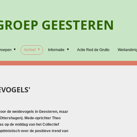
ROEP GEESTEREN
roepen
Archief
Informatie
Actie Red de Grutto
Weilandirri
EVOGELS'
voor de weidevogels in Geesteren, maar
 (Ottershagen). Mede-oprichter Theo
s op de middag van het Collectief
optimistisch over de positieve trend van